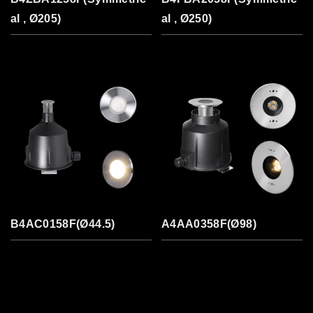
al , Ø205)
al , Ø250)
B4AC0158F(Ø44.5)
A4AA0358F(Ø98)