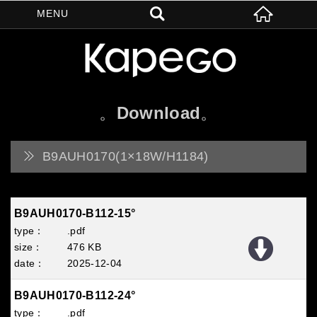
Download
B9AUH0170(1×18W/H1184)
B9AUH0170-B112-15°
.pdf
476 KB
2025
12
04
B9AUH0170-B112-24°
.pdf